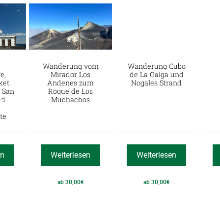
Wanderung vom
Wanderung Cubo
e,
Mirador Los
de La Galga und
ket
Andenes zum
Nogales Strand
 San
Roque de Los
nd
Muchachos
te
en
Weiterlesen
Weiterlesen
ab
30,00
€
ab
30,00
€