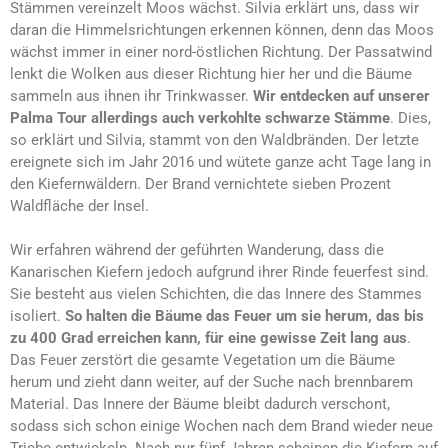
Stämmen vereinzelt Moos wächst. Silvia erklärt uns, dass wir
daran die Himmelsrichtungen erkennen können, denn das Moos
wächst immer in einer nord-östlichen Richtung. Der Passatwind
lenkt die Wolken aus dieser Richtung hier her und die Bäume
sammeln aus ihnen ihr Trinkwasser.
Wir entdecken auf unserer
Palma Tour allerdings auch verkohlte schwarze Stämme
. Dies,
so erklärt und Silvia, stammt von den Waldbränden. Der letzte
ereignete sich im Jahr 2016 und wütete ganze acht Tage lang in
den Kiefernwäldern. Der Brand vernichtete sieben Prozent
Waldfläche der Insel.
Wir erfahren während der geführten Wanderung, dass die
Kanarischen Kiefern jedoch aufgrund ihrer Rinde feuerfest sind.
Sie besteht aus vielen Schichten, die das Innere des Stammes
isoliert.
So halten die Bäume das Feuer um sie herum, das bis
zu 400 Grad erreichen kann, für eine gewisse Zeit lang aus
.
Das Feuer zerstört die gesamte Vegetation um die Bäume
herum und zieht dann weiter, auf der Suche nach brennbarem
Material. Das Innere der Bäume bleibt dadurch verschont,
sodass sich schon einige Wochen nach dem Brand wieder neue