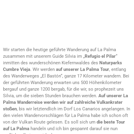
Die Besten Touren La Palma: Die Vulkan
Route
Wir starten die heutige geführte Wanderung auf La Palma
zusammen mit unserem Guide Silvia im „
Refugio el Pilar
“
inmitten des wunderschönen Kiefernwaldes des
Naturparks
Cumbre Vieja
. Wir werden
auf unserer La Palma Tour
, entlang
des Wanderweges „El Bastón“, ganze 17 Kilometer wandern. Bei
der geführten Wanderung erwarten uns 500 Höhenkilometer
bergauf und ganze 1200 bergab, für die wir, so prophezeit uns
Silvia, um die sieben Stunden brauchen werden.
Auf unserer La
Palma Wanderreise werden wir auf zahlreiche Vulkankrater
stoßen
, bis wir letztendlich im Dorf Los Canarios angelangen. In
den vielen Wandervorschlägen für La Palma habe ich schon oft
von der Vulkan Route gelesen. Es soll sich um
die beste Tour
auf La Palma
handeln und ich bin gespannt darauf sie nun