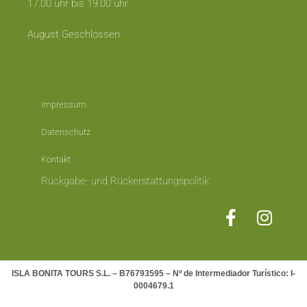
17.00 uhr bis 19.00 uhr
August Geschlossen
Impressum
Datenschutz
Kontakt
Rückgabe- und Rückerstattungspolitik
ISLA BONITA TOURS S.L. – B76793595 – Nº de Intermediador Turístico: I-
0004679.1