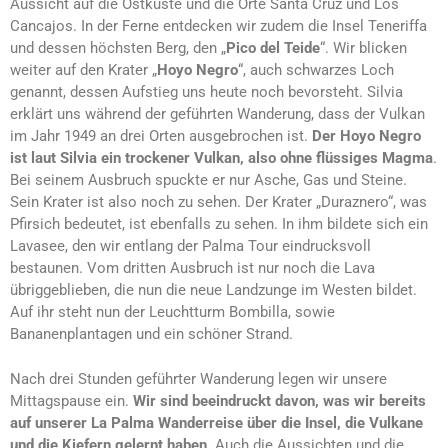
Aussicht auf die Ostküste und die Orte Santa Cruz und Los
Cancajos. In der Ferne entdecken wir zudem die Insel Teneriffa
und dessen höchsten Berg, den „
Pico del Teide
“. Wir blicken
weiter auf den Krater „
Hoyo Negro
“, auch schwarzes Loch
genannt, dessen Aufstieg uns heute noch bevorsteht. Silvia
erklärt uns während der geführten Wanderung, dass der Vulkan
im Jahr 1949 an drei Orten ausgebrochen ist.
Der Hoyo Negro
ist laut Silvia ein trockener Vulkan, also ohne flüssiges Magma
.
Bei seinem Ausbruch spuckte er nur Asche, Gas und Steine.
Sein Krater ist also noch zu sehen. Der Krater „Duraznero“, was
Pfirsich bedeutet, ist ebenfalls zu sehen. In ihm bildete sich ein
Lavasee, den wir entlang der Palma Tour eindrucksvoll
bestaunen. Vom dritten Ausbruch ist nur noch die Lava
übriggeblieben, die nun die neue Landzunge im Westen bildet.
Auf ihr steht nun der Leuchtturm Bombilla, sowie
Bananenplantagen und ein schöner Strand.
Nach drei Stunden geführter Wanderung legen wir unsere
Mittagspause ein.
Wir sind beeindruckt davon, was wir bereits
auf unserer La Palma Wanderreise über die Insel, die Vulkane
und die Kiefern gelernt haben
. Auch die Aussichten und die