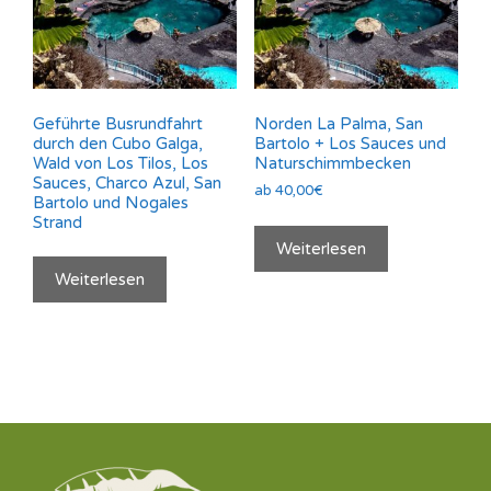
Geführte Busrundfahrt
Norden La Palma, San
durch den Cubo Galga,
Bartolo + Los Sauces und
Wald von Los Tilos, Los
Naturschimmbecken
Sauces, Charco Azul, San
ab
40,00
€
Bartolo und Nogales
Strand
Weiterlesen
Weiterlesen