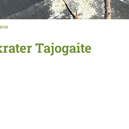
aite
ater Tajogaite