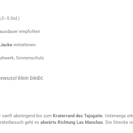
4,5–5 Std.)
ndausdauer empfohlen
→
Jacke
mitnehmen
huhwerk, Sonnenschutz
bewusst klein bleibt.
r
sanft absteigend bis zum
Kraterrand des Tajogaite
. Unterwegs erk
raterbesuch geht es
abwärts Richtung Las Manchas
. Die Strecke 