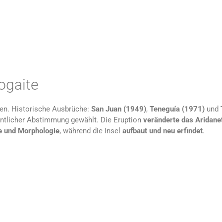
ogaite
ren. Historische Ausbrüche:
San Juan (1949)
,
Teneguía (1971)
und
ntlicher Abstimmung gewählt. Die Eruption
veränderte das Aridanet
e und Morphologie
, während die Insel
aufbaut und neu erfindet
.