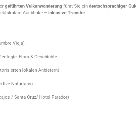
rer
geführten Vulkanwanderung
führt Sie ein
deutschsprachiger Gui
 spektakuläre Ausblicke –
inklusive Transfer
.
mbre Vieja)
Geologie, Flora & Geschichte
orisierten lokalen Anbietern)
aktive Naturfans)
cajos / Santa Cruz/ Hotel Parador)