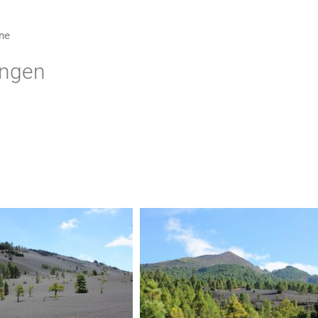
one
ingen