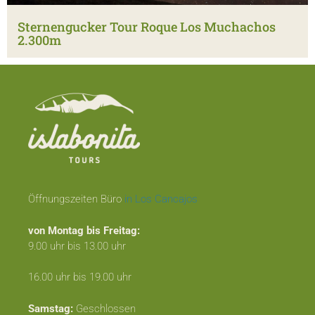
Sternengucker Tour Roque Los Muchachos
2.300m
Öffnungszeiten Büro
in Los Cancajos
von Montag bis Freitag:
9.00 uhr bis 13.00 uhr
16.00 uhr bis 19.00 uhr
Samstag:
Geschlossen