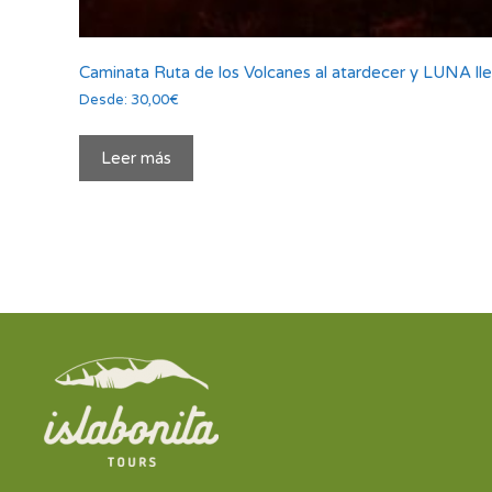
Caminata Ruta de los Volcanes al atardecer y LUNA ll
Desde:
30,00
€
Leer más