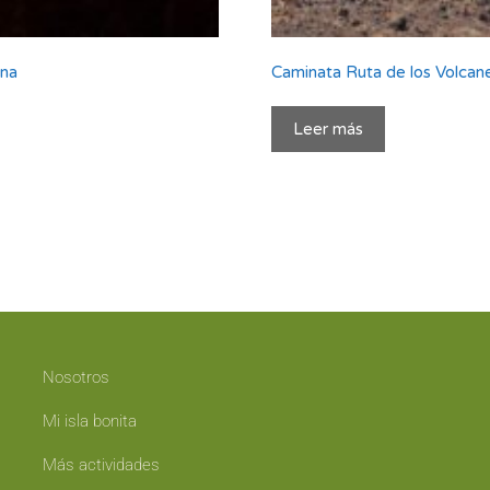
ena
Caminata Ruta de los Volcanes
Leer más
Nosotros
Mi isla bonita
Más actividades